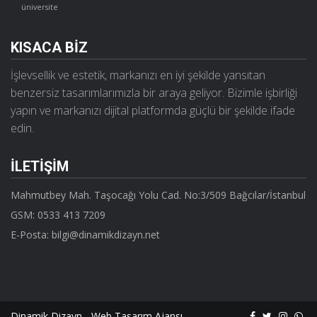
üniversite
KISACA BİZ
İşlevsellik ve estetik, markanızı en iyi şekilde yansıtan
benzersiz tasarımlarımızla bir araya geliyor. Bizimle işbirliği
yapın ve markanızı dijital platformda güçlü bir şekilde ifade
edin.
İLETİŞİM
Mahmutbey Mah. Taşocağı Yolu Cad. No:3/509 Bağcılar/İstanbul
GSM: 0533 413 7209
E-Posta: bilgi@dinamikdizayn.net
Dinamik Dizayn - Web Tasarım Ajansı