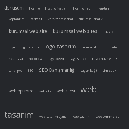
dönüşüm
hosting
hosting fiyatları
hosting nedir
kaptan
kaptankim
kartvizit
kartvizit tasarımı
kurumsal kimlik
kurumsal web sitesi
kurumsal web site
lazy load
logo tasarımı
logo
logo tasarım
mimarlık
mobil site
netahsilat
nofollow
pagespeed
page speed
responsive web site
SEO Danışmanlığı
sanal pos
SEO
taşlar kağıt
tim cook
web
web optimize
web sitesi
web site
tasarım
web tasarım ajansı
web yazılım
woocommerce