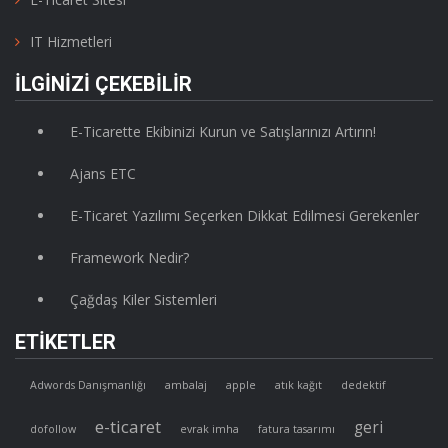
IT Hizmetleri
İLGINIZI ÇEKEBILIR
E-Ticarette Ekibinizi Kurun ve Satışlarınızı Artırın!
Ajans ETC
E-Ticaret Yazılımı Seçerken Dikkat Edilmesi Gerekenler
Framework Nedir?
Çağdaş Kiler Sistemleri
ETIKETLER
Adwords Danışmanlığı
ambalaj
apple
atık kağıt
dedektif
e-ticaret
geri
dofollow
evrak imha
fatura tasarımı